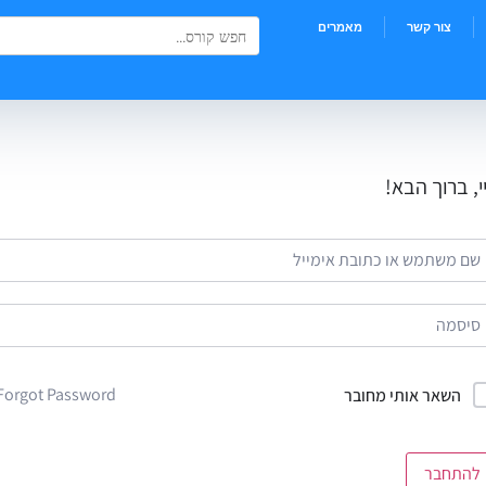
Search Button
Search
צור קשר
מאמרים
for:
י, ברוך הבא!
Forgot Password?
השאר אותי מחובר
להתחבר