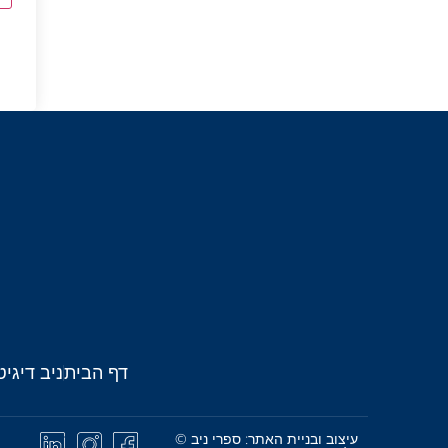
דף הבית
ניב דיגיט
עיצוב ובניית האתר: ספרי ניב ©