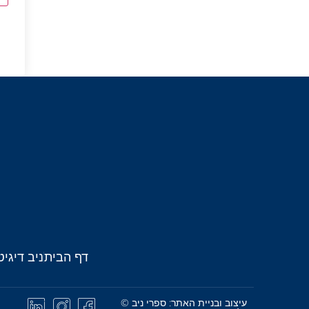
דף הבית
ניב דיגיט
עיצוב ובניית האתר: ספרי ניב ©