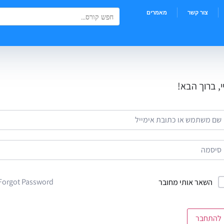
Search Button
Search
צור קשר
מאמרים
for:
י, ברוך הבא!
Forgot Password?
השאר אותי מחובר
להתחבר