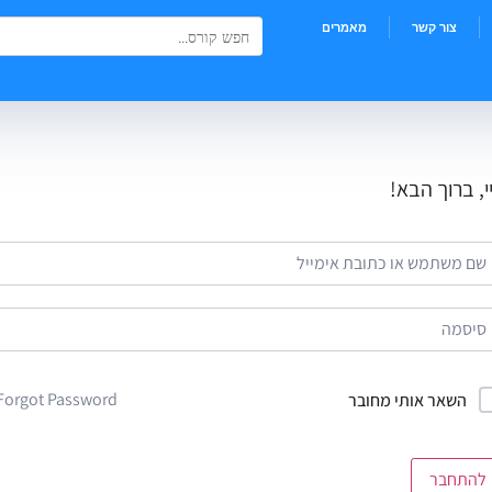
Search Button
Search
צור קשר
מאמרים
for:
י, ברוך הבא!
Forgot Password?
השאר אותי מחובר
להתחבר