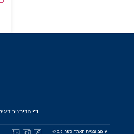
דף הבית
ניב דיגיט
עיצוב ובניית האתר: ספרי ניב ©