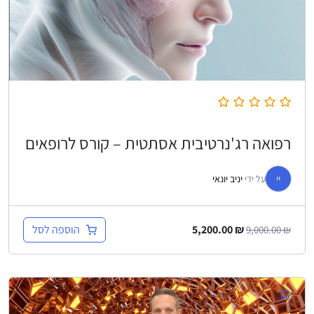
רפואה רג'נרטיבית אסתטית – קורס לרופאים
יי
על ידי
יניב יונאי
הוספה לסל
5,200.00
₪
9,000.00
₪