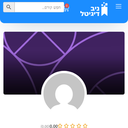
Search Button
Search
0
for:
0.00
(0.00)