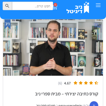
Search Button
Search
0
for:
(6)
4.67
קורס כתיבה יצירתי – מבית ספרי ניב
N
על ידי
ngcoursesadmin
ב
מועדון ספרי ניב