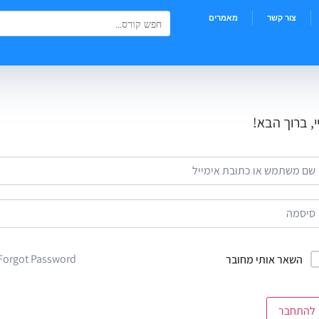
Search Button
Search
צור קשר
מאמרים
for:
י, ברוך הבא!
Forgot Password?
השאר אותי מחובר
להתחבר