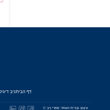
דף הבית
ניב דיגיט
עיצוב ובניית האתר: ספרי ניב ©