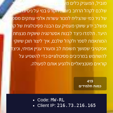
מוביל, המעניק כלים מעשיים ומוכחים לחשיפת הספר
שלכם לקהל הרחב ביותר. הקורס בנוי על ניסיונו האישי
של ניר כמי שהצליח למכור עשרות אלפי עותקים מספריו,
ומשלב ידע שיווקי מעמיק עם הבנה פסיכולוגית של קהל
היעד. תלמדו כיצד לבנות אסטרטגיה שיווקית מנצחת
המותאמת לספר ולקהל שלכם, איך ליצור תוכן שיווקי
אפקטיבי שמושך תשומת לב ומעורר עניין אמיתי, וכיצד
להשתמש במרכיבים פסיכולוגיים כדי להשפיע על
קוראים פוטנציאליים ולהניע אותם לפעולה.
419
כמות תלמידים