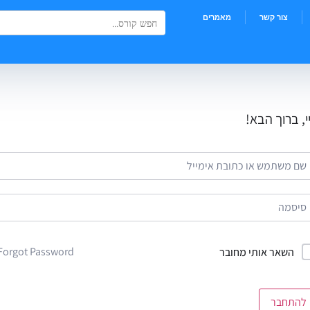
Search Button
Search
צור קשר
מאמרים
for:
י, ברוך הבא!
Forgot Password?
השאר אותי מחובר
להתחבר