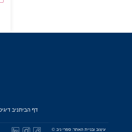
דף הבית
ניב דיגיט
עיצוב ובניית האתר: ספרי ניב ©