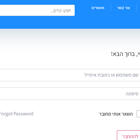
Search Button
Search
צור קשר
מאמרים
for:
י, ברוך הבא!
Forgot Password?
השאר אותי מחובר
להתחבר