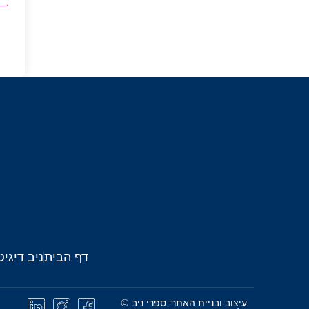
דף הבית
ניב דיגיט
עיצוב ובניית האתר: ספרי ניב ©