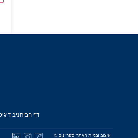
דף הבית
ניב דיגיט
עיצוב ובניית האתר: ספרי ניב ©