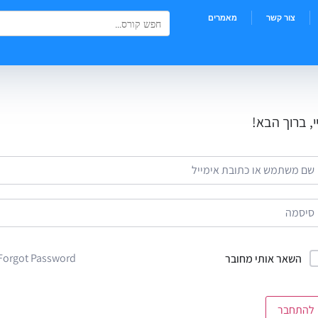
Search Button
Search
צור קשר
מאמרים
for:
י, ברוך הבא!
Forgot Password?
השאר אותי מחובר
להתחבר