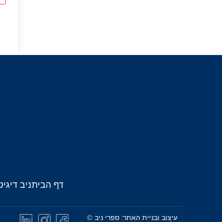
דף הבית
ניב דיגיט
עיצוב ובניית האתר: ספרי ניב ©