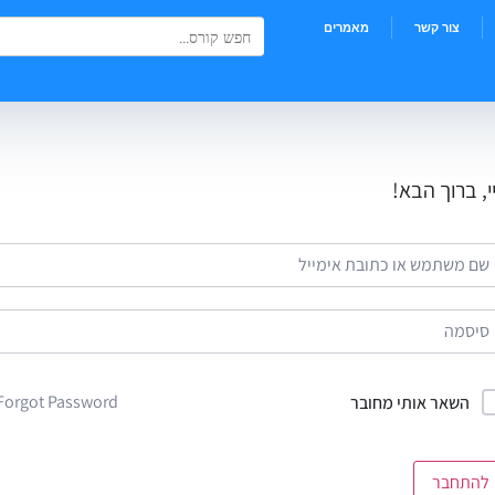
Search Button
Search
צור קשר
מאמרים
for:
י, ברוך הבא!
Forgot Password?
השאר אותי מחובר
להתחבר