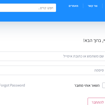
Search Button
Search
צור קשר
מאמרים
for:
י, ברוך הבא!
Forgot Password?
השאר אותי מחובר
להתחבר