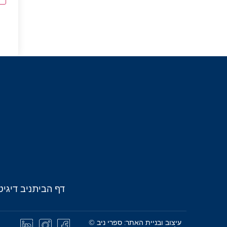
דף הבית
ניב דיגיט
עיצוב ובניית האתר: ספרי ניב ©