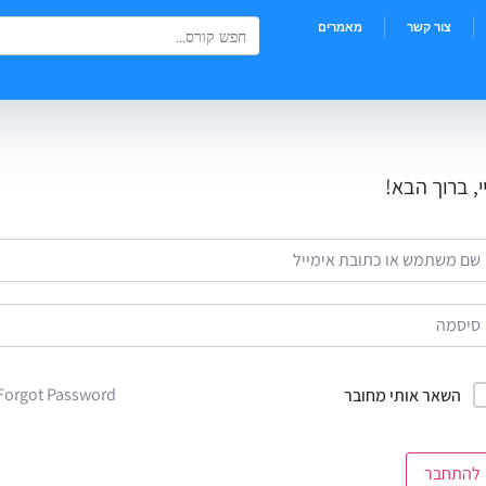
Search Button
Search
צור קשר
מאמרים
for:
י, ברוך הבא!
Forgot Password?
השאר אותי מחובר
להתחבר