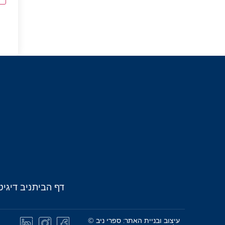
דף הבית
ניב דיגיט
עיצוב ובניית האתר: ספרי ניב ©