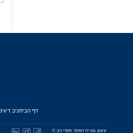
דף הבית
ניב דיגיט
עיצוב ובניית האתר: ספרי ניב ©