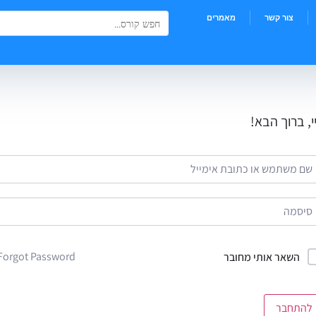
Search Button
Search
צור קשר
מאמרים
for:
י, ברוך הבא!
Forgot Password?
השאר אותי מחובר
להתחבר