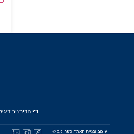
דף הבית
ניב דיגיט
עיצוב ובניית האתר: ספרי ניב ©