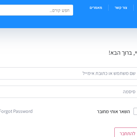
Search Button
Search
צור קשר
מאמרים
for:
י, ברוך הבא!
Forgot Password?
השאר אותי מחובר
להתחבר