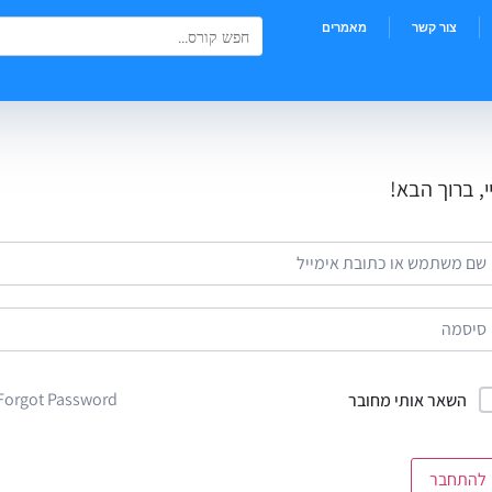
Search Button
Search
צור קשר
מאמרים
for:
י, ברוך הבא!
Forgot Password?
השאר אותי מחובר
להתחבר