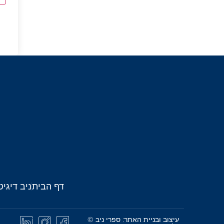
דף הבית
ניב דיגיט
עיצוב ובניית האתר: ספרי ניב ©