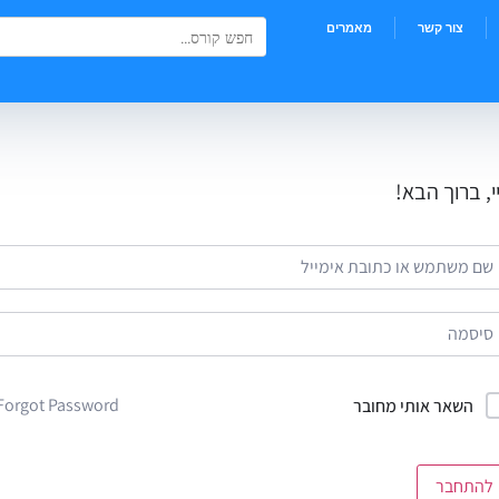
Search Button
Search
צור קשר
מאמרים
for:
י, ברוך הבא!
Forgot Password?
השאר אותי מחובר
להתחבר