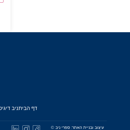
דף הבית
ניב דיגיט
עיצוב ובניית האתר: ספרי ניב ©