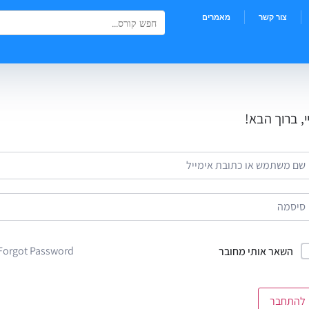
Search Button
Search
צור קשר
מאמרים
for:
י, ברוך הבא!
Forgot Password?
השאר אותי מחובר
להתחבר