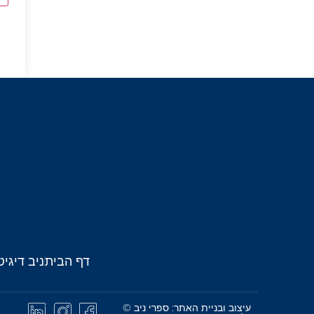
דף הבית
ניב דיגיט
עיצוב ובניית האתר: ספרי ניב ©