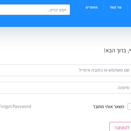
Search Button
Search
צור קשר
מאמרים
for:
י, ברוך הבא!
Forgot Password?
השאר אותי מחובר
להתחבר