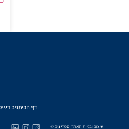
דף הבית
ניב דיגיט
עיצוב ובניית האתר: ספרי ניב ©