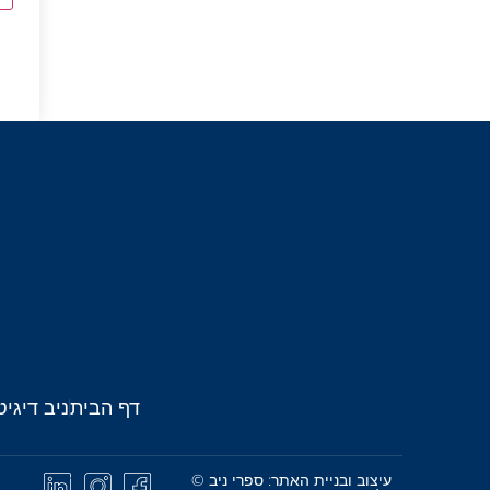
דף הבית
ניב דיגיט
עיצוב ובניית האתר: ספרי ניב ©