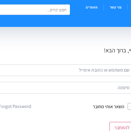
Search Button
Search
צור קשר
מאמרים
for:
י, ברוך הבא!
Forgot Password?
השאר אותי מחובר
להתחבר