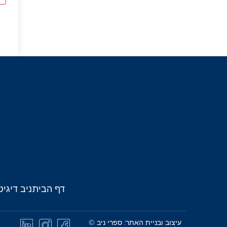
דף הבית
ניב דיגיט
עיצוב ובניית האתר: ספרי ניב ©