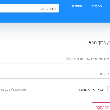
Search Button
Search
צור קשר
מאמרים
for:
י, ברוך הבא!
Forgot Password?
השאר אותי מחובר
להתחבר