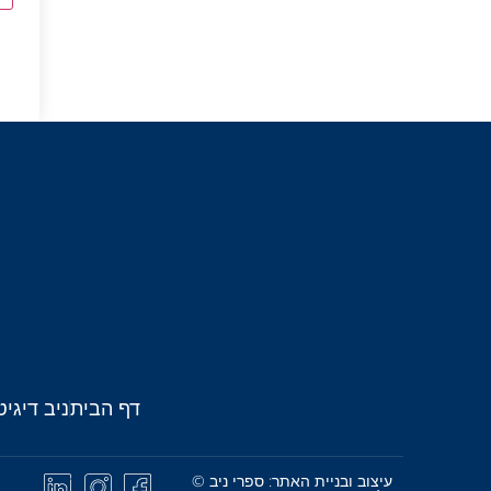
דף הבית
ניב דיגיט
עיצוב ובניית האתר: ספרי ניב ©