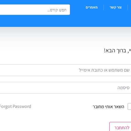
Search Button
Search
צור קשר
מאמרים
for:
י, ברוך הבא!
Forgot Password?
השאר אותי מחובר
להתחבר