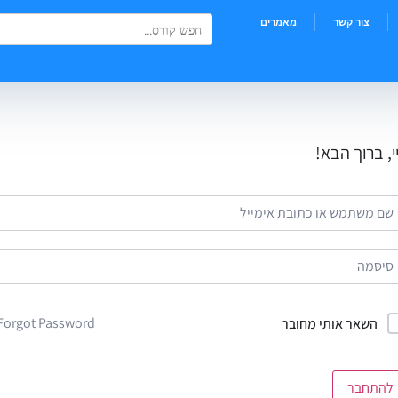
Search Button
Search
צור קשר
מאמרים
for:
י, ברוך הבא!
Forgot Password?
השאר אותי מחובר
להתחבר