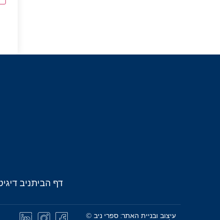
דף הבית
ניב דיגיט
עיצוב ובניית האתר: ספרי ניב ©