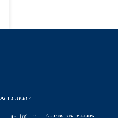
דף הבית
ניב דיגיט
עיצוב ובניית האתר: ספרי ניב ©