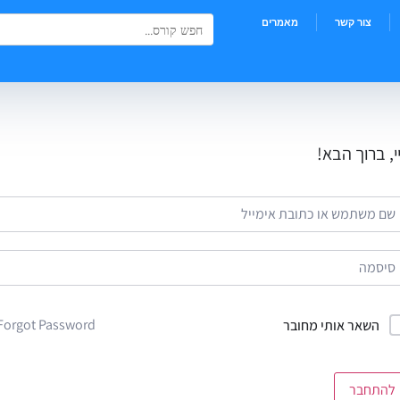
Search Button
Search
צור קשר
מאמרים
for:
י, ברוך הבא!
Forgot Password?
השאר אותי מחובר
להתחבר