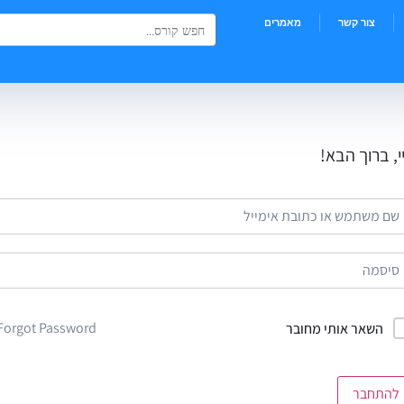
Search Button
Search
צור קשר
מאמרים
for:
י, ברוך הבא!
Forgot Password?
השאר אותי מחובר
להתחבר