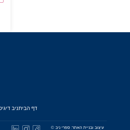
דף הבית
ניב דיגיט
עיצוב ובניית האתר: ספרי ניב ©