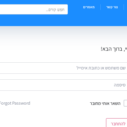
Search Button
Search
צור קשר
מאמרים
for:
י, ברוך הבא!
Forgot Password?
השאר אותי מחובר
להתחבר