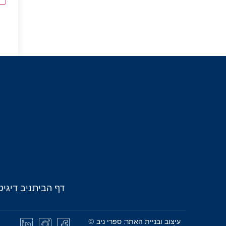
דף הבית
ניב דיגיט
עיצוב ובניית האתר: ספרי ניב ©