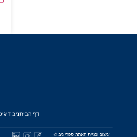
דף הבית
ניב דיגיט
עיצוב ובניית האתר: ספרי ניב ©