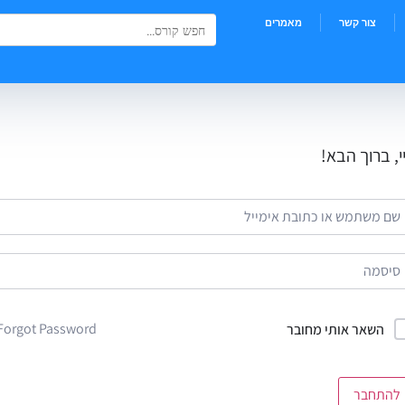
Search Button
Search
צור קשר
מאמרים
for:
י, ברוך הבא!
Forgot Password?
השאר אותי מחובר
להתחבר