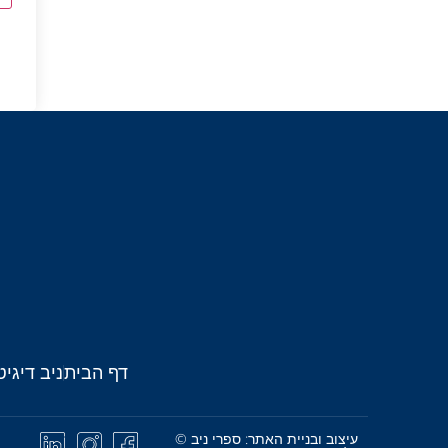
דף הבית
ניב דיגיט
עיצוב ובניית האתר: ספרי ניב ©