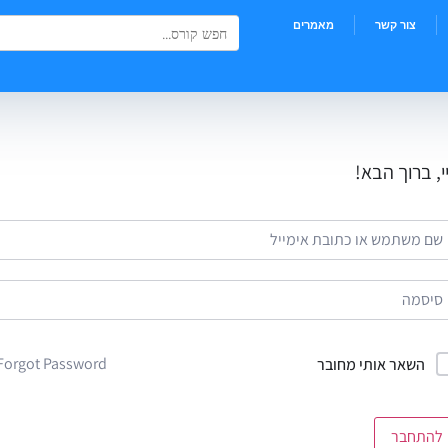
Search Button
Search
צור קשר
מאמרים
for:
י, ברוך הבא!
Forgot Password?
השאר אותי מחובר
להתחבר