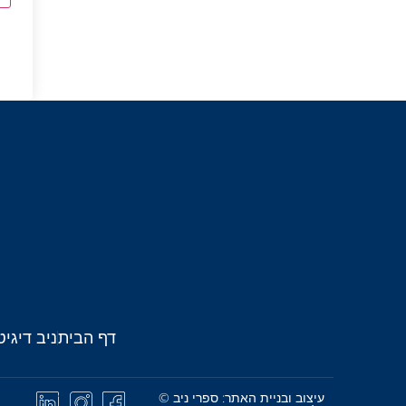
דף הבית
ניב דיגיט
עיצוב ובניית האתר: ספרי ניב ©