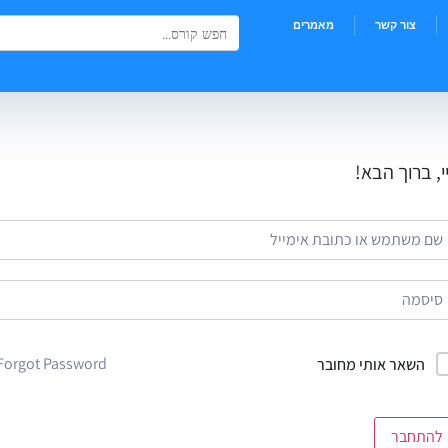
Search Button
Search
צור קשר
מאמרים
for:
י, ברוך הבא!
Forgot Password?
השאר אותי מחובר
להתחבר