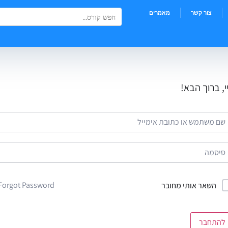
Search Button
Search
צור קשר
מאמרים
for:
י, ברוך הבא!
Forgot Password?
השאר אותי מחובר
להתחבר