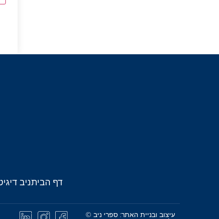
דף הבית
ניב דיגיט
עיצוב ובניית האתר: ספרי ניב ©