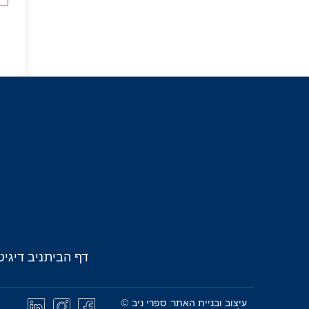
דף הבית
ניב דיגיט
עיצוב ובניית האתר: ספרי ניב ©