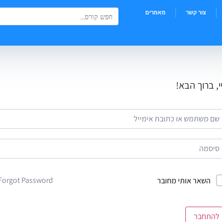
Search Button
Search
צור קשר
מאמרים
for:
י, ברוך הבא!
Forgot Password?
השאר אותי מחובר
להתחבר