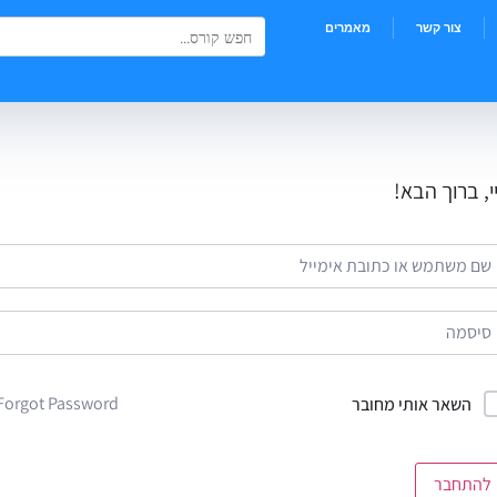
Search Button
Search
צור קשר
מאמרים
for:
י, ברוך הבא!
Forgot Password?
השאר אותי מחובר
להתחבר