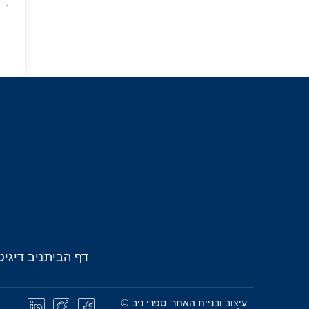
דף הבית
ניב דיגיט
עיצוב ובניית האתר: ספרי ניב ©