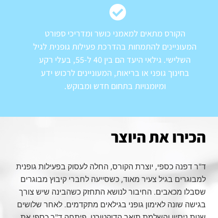
הקורס מתאים למאמני כושר ומדריכי ספורט
המעוניינים להתמחות בהדרכת פעילות גופנית לגיל
השלישי. גילאי היעד הם בין 40 ל-55, בעלי רקע
בחינוך גופני או בריאות, המעוניינים לרכוש ידע
ומיומנויות בתחום חדש ומבוקש.
הכירו את היוצר
ד"ר דפנה כספי, יוצרת הקורס, החלה לעסוק בפעילות גופנית
למבוגרים בגיל צעיר מאוד, כשסייעה לחברי קיבוץ מבוגרים
שסבלו מכאבים. החיבור לנושא התחזק כשהבינה שיש צורך
בגישה שונה לאימון גופני בגילאים מתקדמים. לאחר שלושים
שנות ניסיון והשלמת תואר הדוקטורט, פיתחה ד"ר כספי את