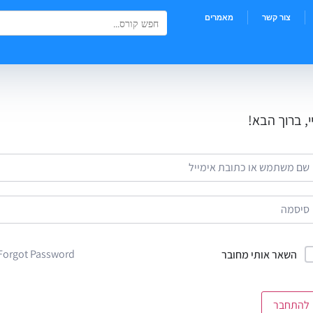
Search Button
Search
צור קשר
מאמרים
for:
י, ברוך הבא!
Forgot Password?
השאר אותי מחובר
להתחבר