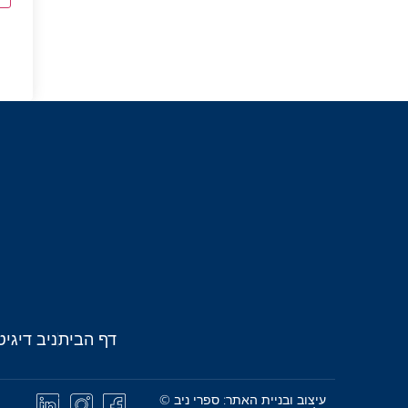
דף הבית
ניב דיגיט
עיצוב ובניית האתר: ספרי ניב ©