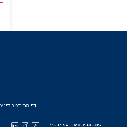
דף הבית
ניב דיגיט
עיצוב ובניית האתר: ספרי ניב ©