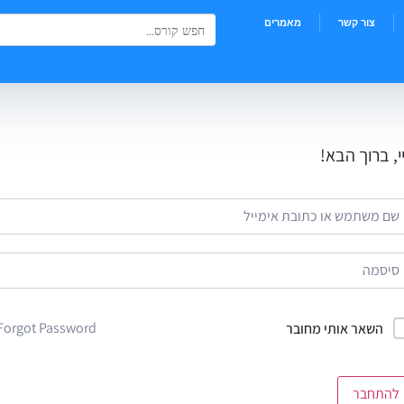
Search Button
Search
צור קשר
מאמרים
for:
י, ברוך הבא!
Forgot Password?
השאר אותי מחובר
להתחבר