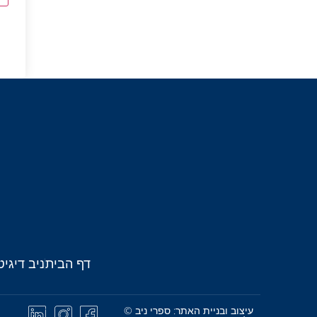
דף הבית
ניב דיגיט
עיצוב ובניית האתר: ספרי ניב ©