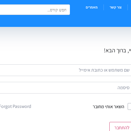
Search Button
Search
צור קשר
מאמרים
for:
י, ברוך הבא!
Forgot Password?
השאר אותי מחובר
להתחבר