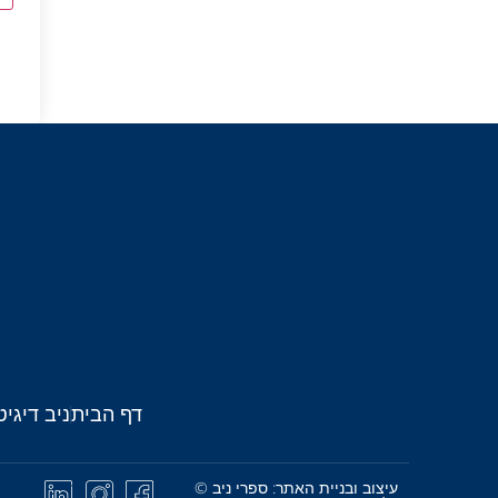
דף הבית
ניב דיגיט
עיצוב ובניית האתר: ספרי ניב ©