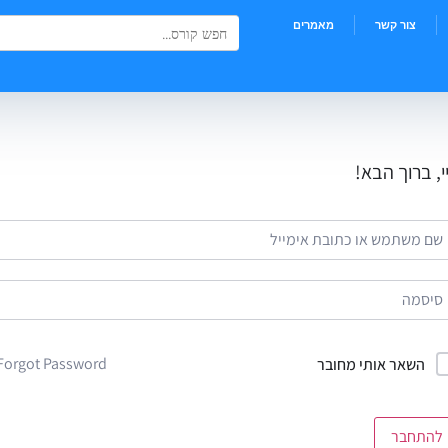
Search Button
Search
צור קשר
מאמרים
for:
י, ברוך הבא!
Forgot Password?
השאר אותי מחובר
להתחבר