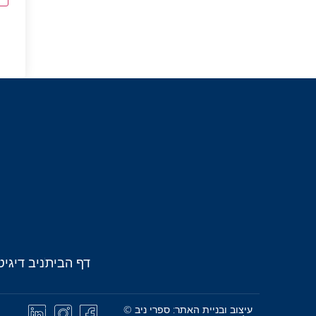
דף הבית
ניב דיגיט
עיצוב ובניית האתר: ספרי ניב ©