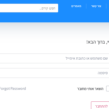
Search Button
Search
צור קשר
מאמרים
for:
י, ברוך הבא!
Forgot Password?
השאר אותי מחובר
להתחבר