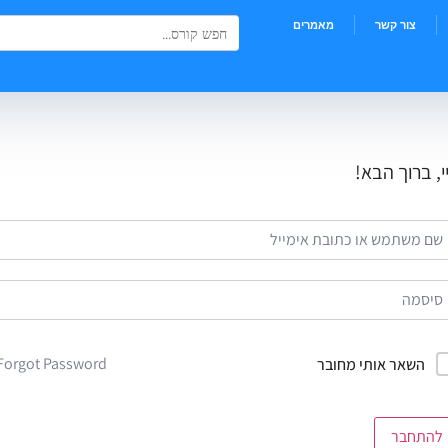
Search Button
Search
צור קשר
מאמרים
for:
י, ברוך הבא!
Forgot Password?
השאר אותי מחובר
להתחבר