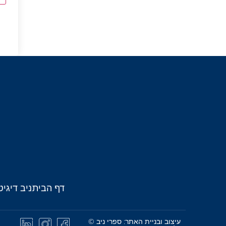
דף הבית
ניב דיגיט
עיצוב ובניית האתר: ספרי ניב ©