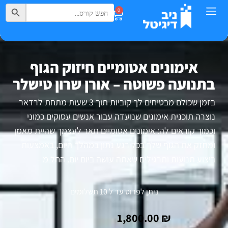
Search Button
Search
0
for:
אימונים אטומיים חיזוק הגוף
בתנועה פשוטה – אורן שרון טישלר
בזמן שכולם מבטיחים לך קוביות תוך 3 שעות מתחת לרדאר
נוצרה תוכנית אימונים שנועדה עבור אנשים עסוקים כמוני
וכמוך קוראים לה: אימונים אטומיים תאר לעצמך שהיית מאמן
ומחזק את הגוף שלך בכל רגע נתון במהלך היום, באמצעות
ביצוע תנועות ותרגילים שאתה עושה ביום יום. החל מ –
ניתן לפרוס עד ל 10 תשלומים
1,800.00
₪