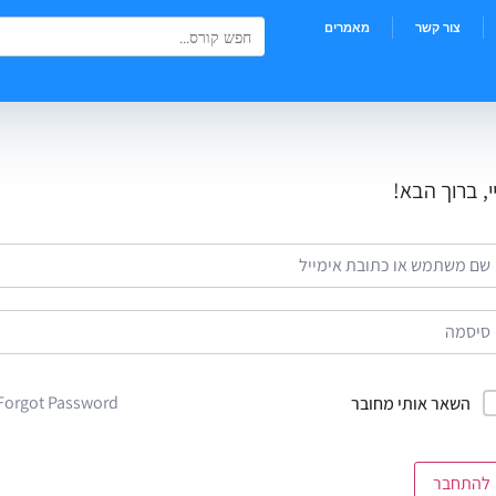
Search Button
Search
צור קשר
מאמרים
for:
י, ברוך הבא!
Forgot Password?
השאר אותי מחובר
להתחבר