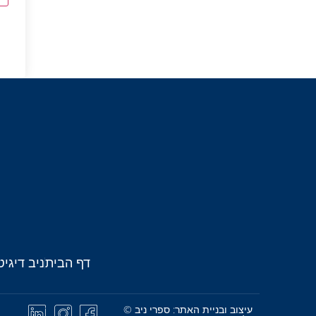
דף הבית
ניב דיגיט
עיצוב ובניית האתר: ספרי ניב ©