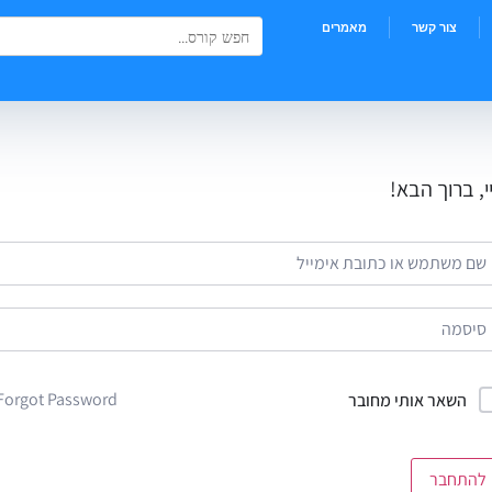
Search Button
Search
צור קשר
מאמרים
for:
י, ברוך הבא!
Forgot Password?
השאר אותי מחובר
להתחבר