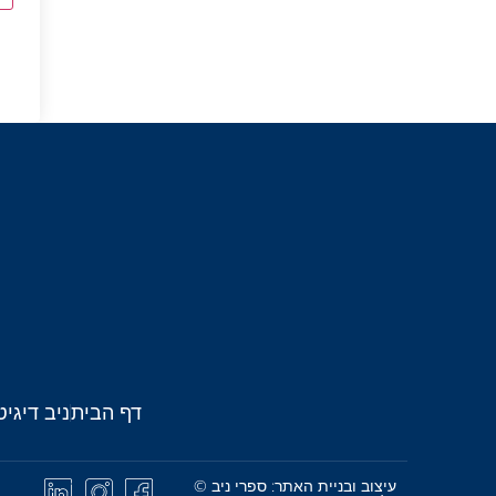
דף הבית
ניב דיגיט
עיצוב ובניית האתר: ספרי ניב ©