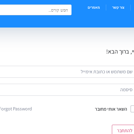
Search Button
Search
צור קשר
מאמרים
for:
י, ברוך הבא!
Forgot Password?
השאר אותי מחובר
להתחבר