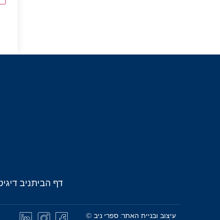
דף הבית
ניב דיגיט
עיצוב ובניית האתר: ספרי ניב ©