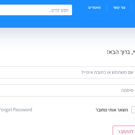
Search Button
Search
צור קשר
מאמרים
for:
י, ברוך הבא!
Forgot Password?
השאר אותי מחובר
להתחבר