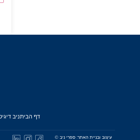
דף הבית
ניב דיגיט
עיצוב ובניית האתר: ספרי ניב ©