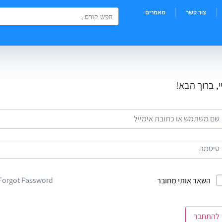
Search Button
Search
צור קשר
מאמרים
for:
י, ברוך הבא!
Forgot Password?
השאר אותי מחובר
להתחבר