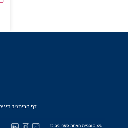
דף הבית
ניב דיגיט
עיצוב ובניית האתר: ספרי ניב ©