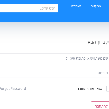
Search Button
Search
צור קשר
מאמרים
for:
י, ברוך הבא!
Forgot Password?
השאר אותי מחובר
להתחבר