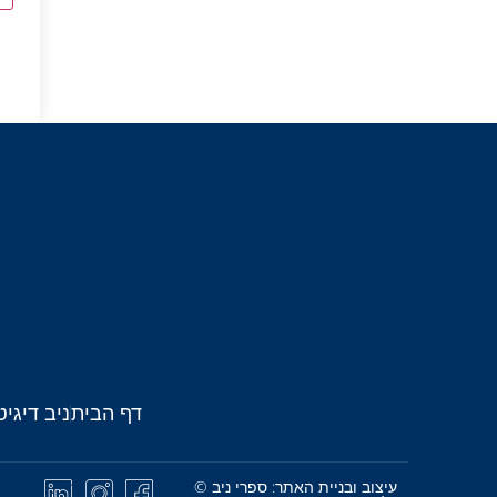
דף הבית
ניב דיגיט
עיצוב ובניית האתר: ספרי ניב ©