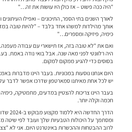
"היה ככה פשוט – אז כולן היו עושות את זה…"
לאורך השנים בתי הספר, התיכונים – ואפילו העיתונים ו
אותך מהילדות למשהו אחד בלבד – "להיות טובה במד
כימיה, פיזיקה ומספרים…"
ואם את "לא טובה בזה, אז תישארי עם עבודה מעפנה. 
היה רלוונטי לפני מאה שנה.
אבל בואי נודה באמת.
בעב
בסוסים כדי להגיע ממקום למקום.
היום אנחנו נוסעות במכוניות.
בעבר היינו מדברות באמצע
יש לכל אחת מאיתנו סמארטפון שדרכו אפשר לדבר על 
בעבר היינו צריכות להצטיין במדעים, מתמטיקה, כימיה ו
חכמה וקלה יותר.
הדרך החדשה היא ללמוד מקצוע מבוקש ב-2024 שדורש הכשרה קצרה,
ומסתמך על היכולות הטבעיות שלך ועובד לפי שיטה מד
לרוב ההבטחות וההכשרות באינטרנט היום.
אני לא "צצ