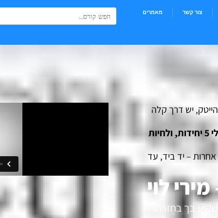
Search Button
Search
צור קשר
מאמרים
for:
הייטק, יש דרך קלה
להיות האנטרית – לחדור להייטק ב-30 יום, בלי 5 יחידות, ולחיות
חרות – יד ביד, עד
שקיע בך בחזרה.