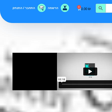
0
הרשמה
התחבר / התנתק
0.00
₪