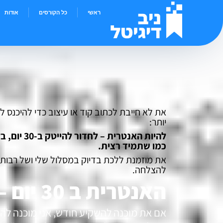
ראשי
כל הקורסים
אודות
את לא חייבת לכתוב קוד או עיצוב כדי להיכנס ל
יותר:
כמו שתמיד רצית.
את מוזמנת ללכת בדיוק במסלול שלי ושל רבות א
להצלחה.
האנטרית ב 30 יום – מירי לוי
אם את מוכנה להשקיע חודש, אני מוכנה לה