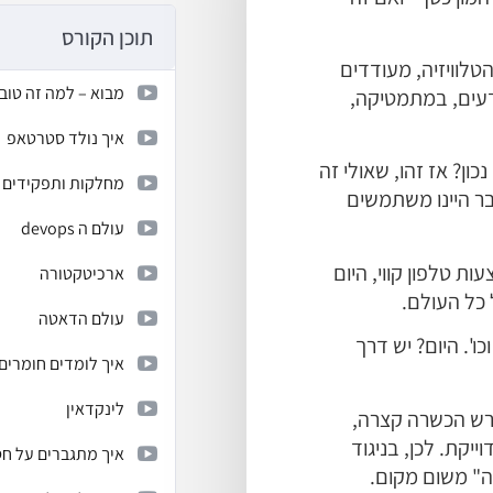
תוכן הקורס
הטלוויזיה, מעודדים
מבוא – למה זה טוב
עים, במתמטיקה,
איך נולד סטרטאפ
נכון?
אז זהו, שאולי זה
מחלקות ותפקידים ע
ר היינו משתמשים
עולם ה devops
ות טלפון קווי,
היום
ארכיטקטורה
כל העולם.
עולם הדאטה
כו'.
היום? יש דרך
איך לומדים חומרים
לינקדאין
וייקת.
לכן, בניגוד
איך מתגברים על חס
ה" משום מקום.