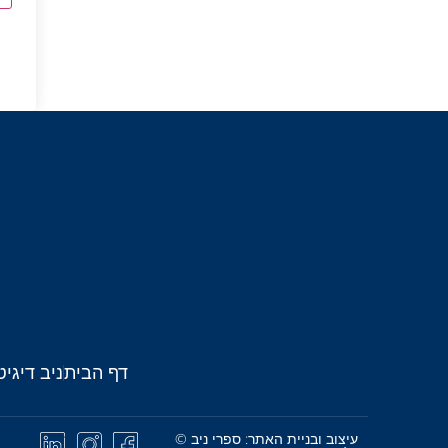
דף הבית
ניב דיגיט
עיצוב ובניית האתר: ספרי ניב ©