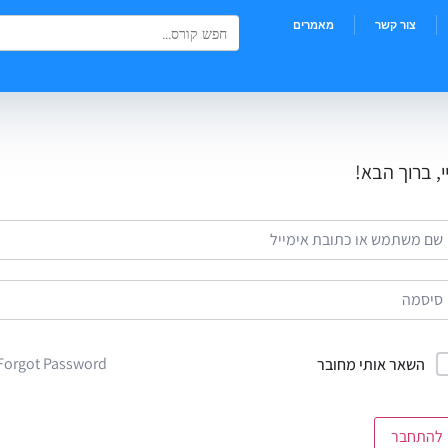
Search Button
Search
צור קשר
מאמרים
for:
י, ברוך הבא!
Forgot Password?
השאר אותי מחובר
להתחבר