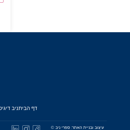
דף הבית
ניב דיגיט
עיצוב ובניית האתר: ספרי ניב ©