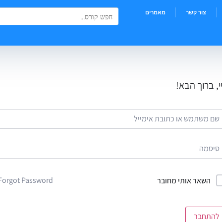
Search Button
Search
צור קשר
מאמרים
for:
י, ברוך הבא!
Forgot Password?
השאר אותי מחובר
להתחבר