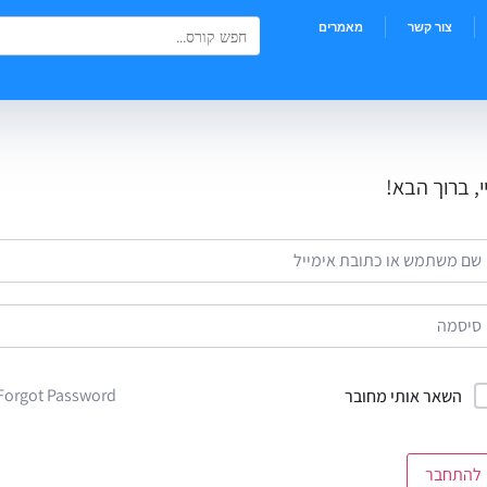
Search Button
Search
צור קשר
מאמרים
for:
י, ברוך הבא!
Forgot Password?
השאר אותי מחובר
להתחבר