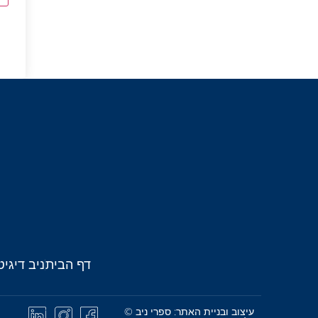
דף הבית
ניב דיגיט
עיצוב ובניית האתר: ספרי ניב ©